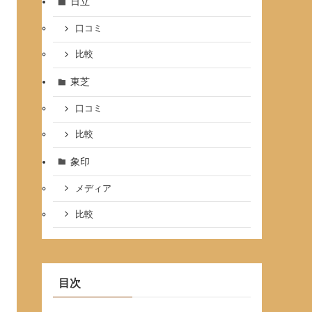
日立
口コミ
比較
東芝
口コミ
比較
象印
メディア
比較
目次