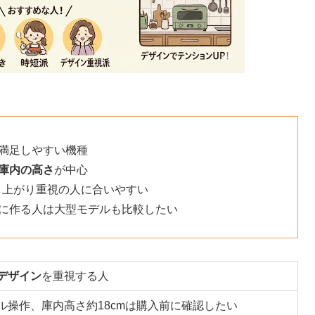
満足しやすい機種
庫内の高さ
が中心
き上がり重視の人に合いやすい
に作る人は大型モデルも比較したい
デザイン
を重視する人
ル操作、庫内高さ約18cmは購入前に確認したい