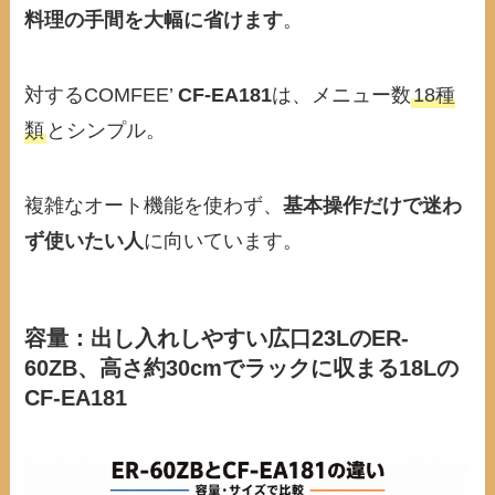
料理の手間を大幅に省けます
。
対するCOMFEE’
CF-EA181
は、メニュー数
18種
類
とシンプル。
複雑なオート機能を使わず、
基本操作だけで迷わ
ず使いたい人
に向いています。
容量：出し入れしやすい広口23LのER-
60ZB、高さ約30cmでラックに収まる18Lの
CF-EA181