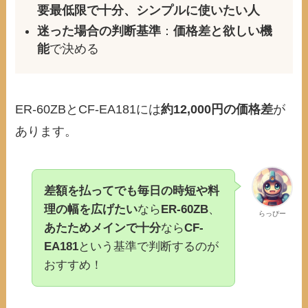
要最低限で十分、シンプルに使いたい人
迷った場合の判断基準
：
価格差と欲しい機
能
で決める
ER-60ZBとCF-EA181には
約12,000円の価格差
が
あります。
差額を払ってでも毎日の時短や料
理の幅を広げたい
なら
ER-60ZB
、
らっぴー
あたためメインで十分
なら
CF-
EA181
という基準で判断するのが
おすすめ！