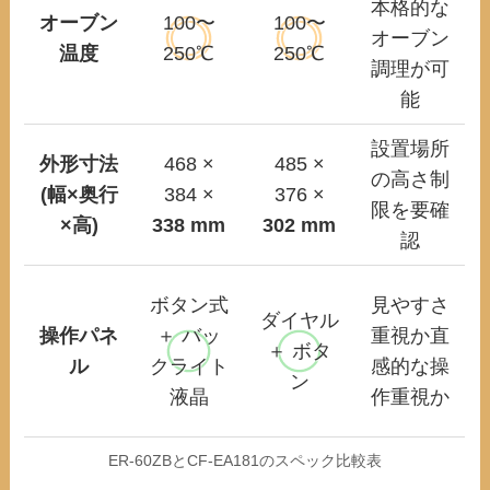
本格的な
オーブン
100〜
100〜
オーブン
温度
250℃
250℃
調理が可
能
設置場所
外形寸法
468 ×
485 ×
の高さ制
(幅×奥行
384 ×
376 ×
限を要確
×高)
338 mm
302 mm
認
ボタン式
見やすさ
ダイヤル
操作パネ
＋ バッ
重視か直
＋ ボタ
ル
クライト
感的な操
ン
液晶
作重視か
ER-60ZBとCF-EA181のスペック比較表