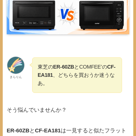
東芝の
ER-60ZB
とCOMFEE’の
CF-
EA181
、どちらを買おうか迷うな
きらりん
あ。
そう悩んでいませんか？
ER-60ZB
と
CF-EA181
は一見すると似たフラット