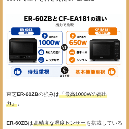
東芝
ER-60ZB
の強みは
「最高1000Wの高出
力」
。
ER-60ZB
は
高精度な温度センサー
を搭載している