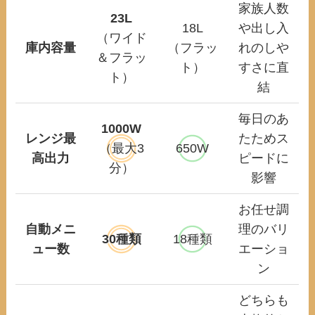
家族人数
23L
18L
や出し入
（ワイド
庫内容量
（フラッ
れのしや
＆フラッ
ト）
すさに直
ト）
結
毎日のあ
1000W
レンジ最
たためス
（最大3
650W
高出力
ピードに
分）
影響
お任せ調
自動メニ
理のバリ
30
種類
18種類
ュー数
エーショ
ン
どちらも