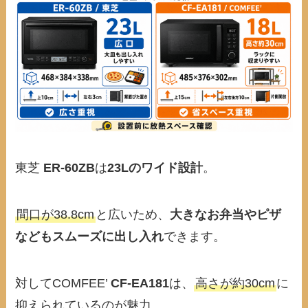
東芝
ER-60ZB
は
23Lのワイド設計
。
間口が38.8cm
と広いため、
大きなお弁当やピザ
などもスムーズに出し入れ
できます。
対してCOMFEE’
CF-EA181
は、
高さが約30cm
に
抑えられているのが魅力。