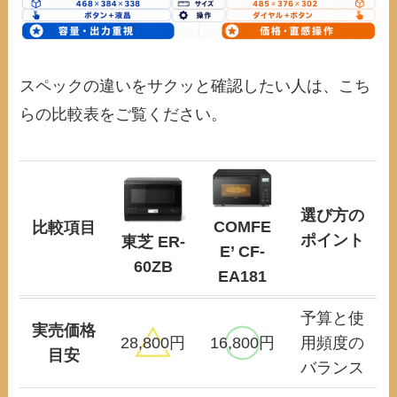
スペックの違いをサクッと確認したい人は、こち
らの比較表をご覧ください。
選び方の
COMFE
比較項目
ポイント
東芝 ER-
E’ CF-
60ZB
EA181
予算と使
実売価格
28,800円
16,800円
用頻度の
目安
バランス