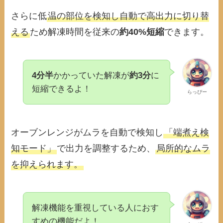
さらに低
温の部位を検知し自動で高出力に切り替
える
ため解凍時間を従来の
約40%短縮
できます。
4分半
かかっていた解凍が
約3分
に
短縮できるよ！
らっぴー
オーブンレンジがムラを自動で検知し
「端煮え検
知モード」
で出力を調整するため、
局所的なムラ
を抑えられます。
解凍機能を重視している人におす
すめの機能だよ！