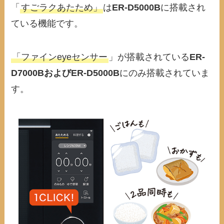
「
すごラクあたため」
は
ER-D5000B
に搭載され
ている機能です。
「ファインeyeセンサー
」が搭載されている
ER-
D7000BおよびER-D5000B
にのみ搭載されていま
す。