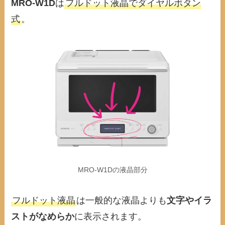
MRO-W1D
は
フルドット液晶でダイヤルボタン
式
。
MRO-W1Dの液晶部分
フルドット液晶
は一般的な液晶よりも
文字やイラ
ストがなめらか
に表示されます。