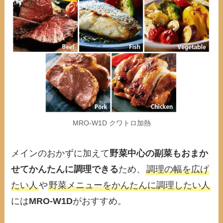
MRO-W1D クワトロ加熱
メインのおかずに加えて
野菜中心の副菜もおまか
せてかんたんに調理できる
ため、
調理の幅を広げ
たい人
や
野菜メニューをかんたんに調理したい人
には
MRO-W1D
がおすすめ。