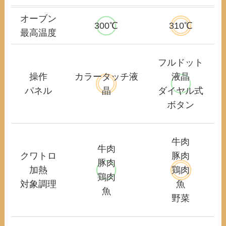
オーブン
300℃
310℃
最高温度
フルドット
操作
カラータッチ液
液晶
パネル
晶
ダイヤル式
ボタン
牛肉
牛肉
クワトロ
豚肉
豚肉
加熱
鶏肉
鶏肉
対象調理
魚
魚
野菜