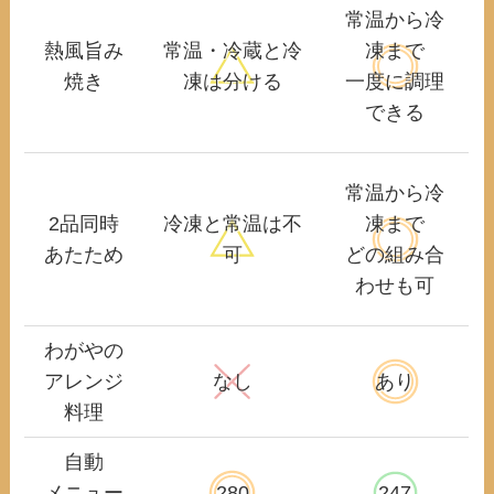
常温から冷
熱風旨み
常温・冷蔵と冷
凍まで
焼き
凍は分ける
一度に調理
できる
常温から冷
2品同時
冷凍と常温は不
凍まで
あたため
可
どの組み合
わせも可
わがやの
アレンジ
なし
あり
料理
自動
メニュー
280
247