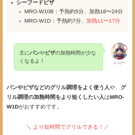
シーフードピザ
MRO-W10B：予熱約5分、加熱18〜24分
MRO-W1D：予熱約7分、
加熱11〜17分
主に
パン
や
ピザ
の加熱時間が少な
くなるよ！
らっぴー
パンやピザなどのグリル調理をよく使う人
や、
グ
リル調理の加熱時間をより短くしたい人
は
MRO-
W1D
がおすすめです。
＼ より短時間でグリルできる！／