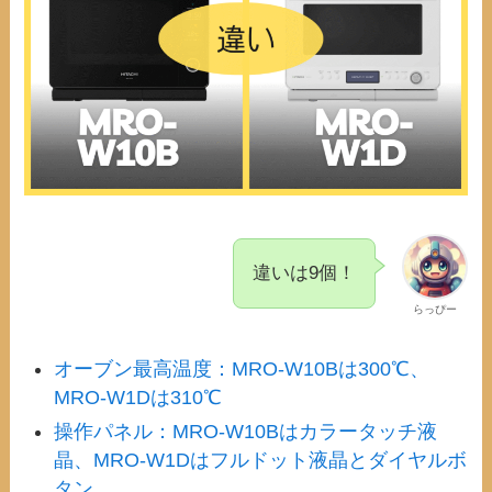
違いは9個！
らっぴー
オーブン最高温度：MRO-W10Bは300℃、
MRO-W1Dは310℃
操作パネル：MRO-W10Bはカラータッチ液
晶、MRO-W1Dはフルドット液晶とダイヤルボ
タン