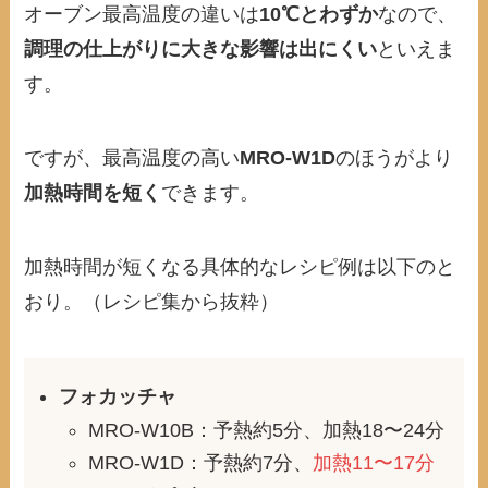
オーブン最高温度の違いは
10℃とわずか
なので、
調理の仕上がりに大きな影響は出にくい
といえま
す。
ですが、最高温度の高い
MRO-W1D
のほうがより
加熱時間を短く
できます。
加熱時間が短くなる具体的なレシピ例は以下のと
おり。（レシピ集から抜粋）
フォカッチャ
MRO-W10B：予熱約5分、加熱18〜24分
MRO-W1D：予熱約7分、
加熱11〜17分