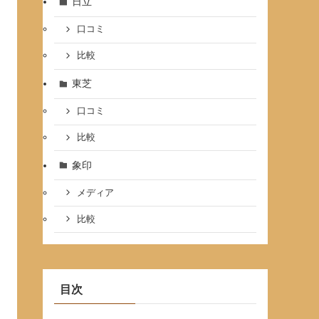
日立
口コミ
比較
東芝
口コミ
比較
象印
メディア
比較
目次