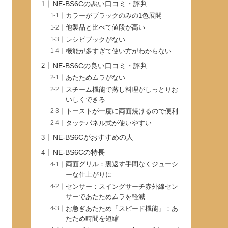
NE-BS6Cの悪い口コミ・評判
カラーがブラックのみの1色展開
他製品と比べて値段が高い
レシピブックがない
機能が多すぎて使い方がわからない
NE-BS6Cの良い口コミ・評判
あたためムラがない
スチーム機能で蒸し料理がしっとりお
いしくできる
トーストが一度に両面焼けるので便利
タッチパネル式が使いやすい
NE-BS6Cがおすすめの人
NE-BS6Cの特長
両面グリル：裏返す手間なくジューシ
ーな仕上がりに
センサー：スイングサーチ赤外線セン
サーであたためムラを軽減
お急ぎあたため「スピード機能」：あ
たため時間を短縮