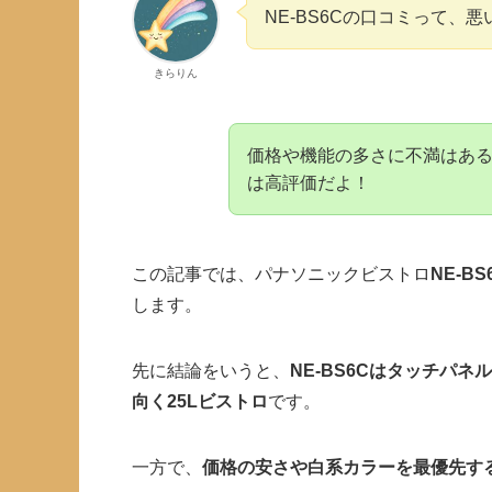
NE-BS6Cの口コミって、
きらりん
価格や機能の多さに不満はあ
は高評価だよ！
この記事では、パナソニックビストロ
NE-BS
します。
先に結論をいうと、
NE-BS6Cはタッチパ
向く25Lビストロ
です。
一方で、
価格の安さや白系カラーを最優先す