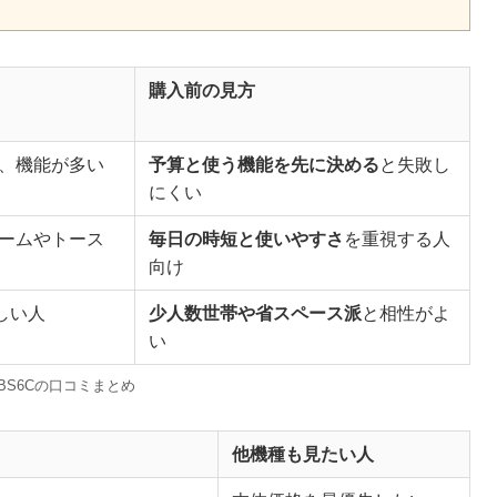
購入前の見方
、機能が多い
予算と使う機能を先に決める
と失敗し
にくい
ームやトース
毎日の時短と使いやすさ
を重視する人
向け
しい人
少人数世帯や省スペース派
と相性がよ
い
-BS6Cの口コミまとめ
他機種も見たい人