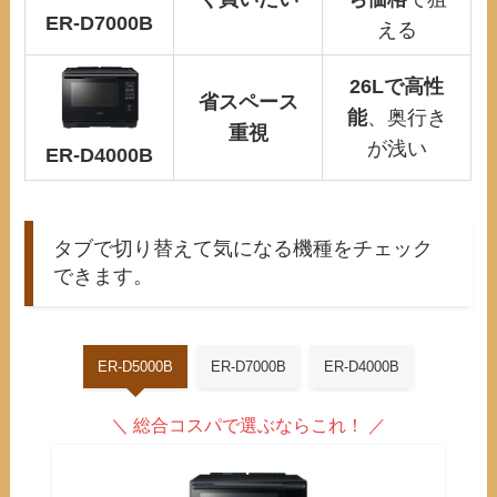
ER-D7000B
える
26Lで高性
省スペース
能
、奥行き
重視
が浅い
ER-D4000B
タブで切り替えて気になる機種をチェック
できます。
ER-D5000B
ER-D7000B
ER-D4000B
＼ 総合コスパで選ぶならこれ
！ ／