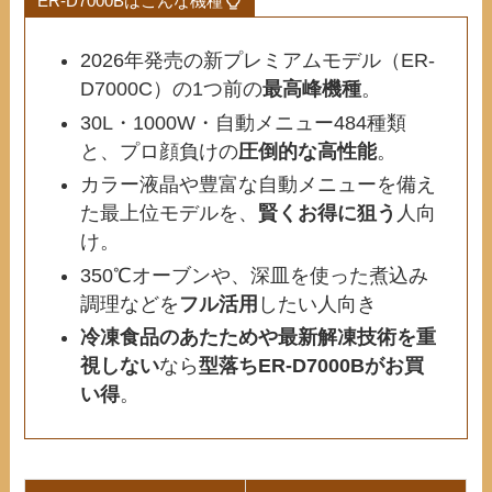
ER-D7000Bはこんな機種
2026年発売の新プレミアムモデル（ER-
D7000C）の1つ前の
最高峰機種
。
30L・1000W・自動メニュー484種類
と、プロ顔負けの
圧倒的な高性能
。
カラー液晶や豊富な自動メニューを備え
た最上位モデルを、
賢くお得に狙う
人向
け。
350℃オーブンや、深皿を使った煮込み
調理などを
フル活用
したい人向き
冷凍食品のあたためや最新解凍技術を重
視しない
なら
型落ちER-D7000Bがお買
い得
。