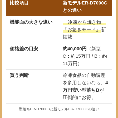
比較項目
新モデルER-D7000C
との違い
機能面の
大きな違い
「冷凍から焼き物」
「お急ぎモード」
新
搭載
価格差の目安
約40,000円
（新型
C：約15万円 / B：約
11万円）
買う判断
冷凍食品の自動調理
を多用しないなら、
4
万円安い型落ちB
が
圧倒的にお得。
型落ちER-D7000Bと新モデルER-D7000Cの違い