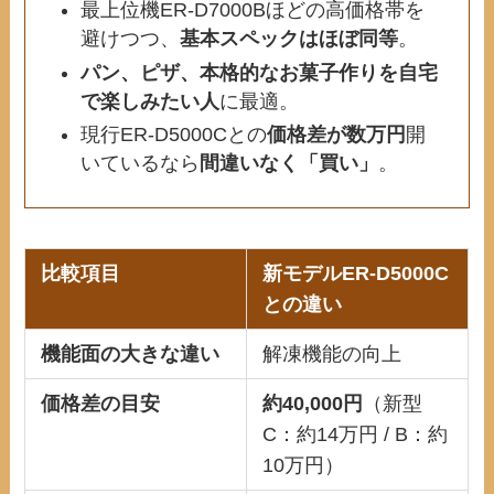
最上位機ER-D7000Bほどの高価格帯を
避けつつ、
基本スペックはほぼ同等
。
パン、ピザ、本格的なお菓子作りを自宅
で楽しみたい人
に最適。
現行ER-D5000Cとの
価格差が数万円
開
いているなら
間違いなく「買い」
。
比較項目
新モデルER-D5000C
との違い
機能面の
大きな違い
解凍機能の向上
価格差の目安
約40,000円
（新型
C：約14万円 / B：約
10万円）