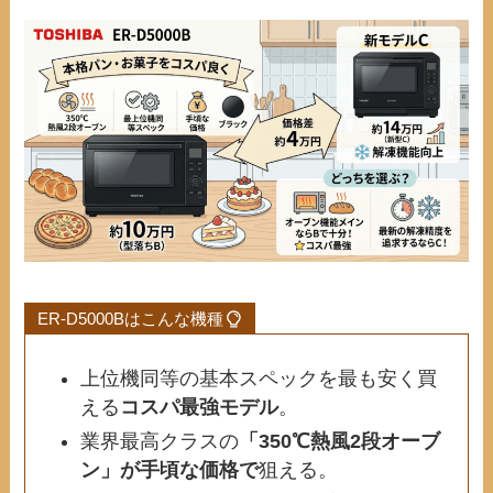
ER-D5000Bはこんな機種
上位機同等の基本スペックを最も安く買
える
コスパ最強モデル
。
業界最高クラスの
「350℃熱風2段オーブ
ン」が手頃な価格で
狙える。