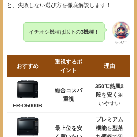
と、失敗しない選び方を徹底解説します！
イチオシ機種は以下の
3機種
！
らっぴー
重視するポ
おすすめ
理由
イント
350℃熱風2
総合コスパ
段
を
安く
狙
重視
いやすい
ER-D5000B
プレミアム
最上位を安
機能
を
型落
く買いたい
ち価格
で狙