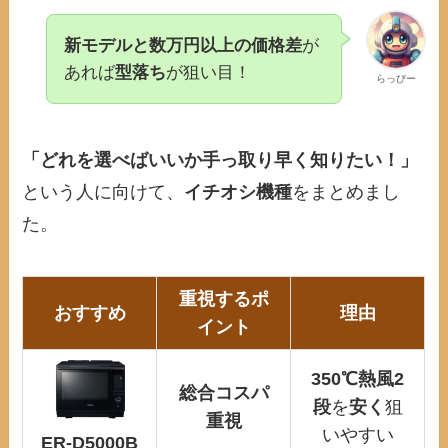
新モデルと数万円以上の価格差
が
あれば
型落ち
が狙い目！
らっぴー
「どれを選べばいいか手っ取り早く知りたい！」
という人に向けて、
イチオシ機種
をまとめまし
た。
重視するポ
おすすめ
理由
イント
350℃熱風2
総合コスパ
段
を
安く
狙
重視
いやすい
ER-D5000B