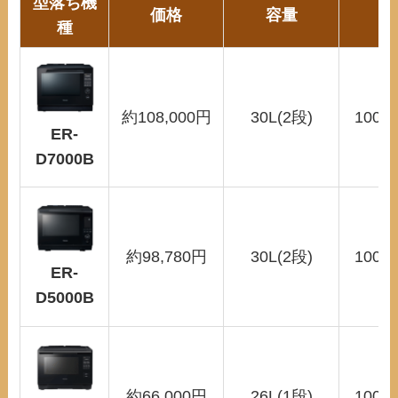
型落ち機
価格
容量
温
種
約108,000円
30L(2段)
100～
ER-
D7000B
約98,780円
30L(2段)
100～
ER-
D5000B
約66,000円
26L(1段)
100～