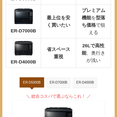
プレミアム
最上位を安
機能
を
型落
く買いたい
ち価格
で狙
ER-D7000B
える
26Lで高性
省スペース
能
、奥行き
重視
が浅い
ER-D4000B
ER-D5000B
ER-D7000B
ER-D4000B
＼ 総合コスパで選ぶならこれ
！ ／